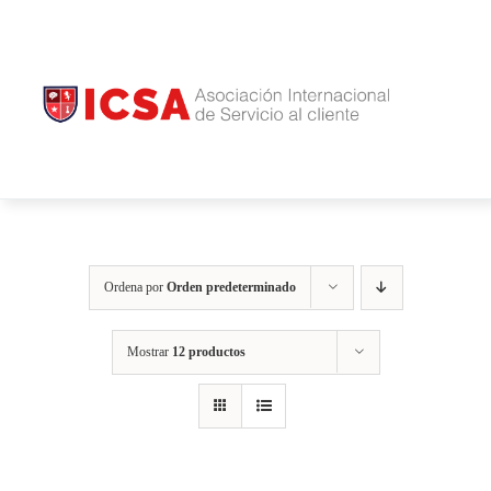
Saltar
INICIO
al
NOSOTROS
contenido
ICSA
U
BLOG
CONTACTO
Ordena por
Orden predeterminado
Mostrar
12 productos