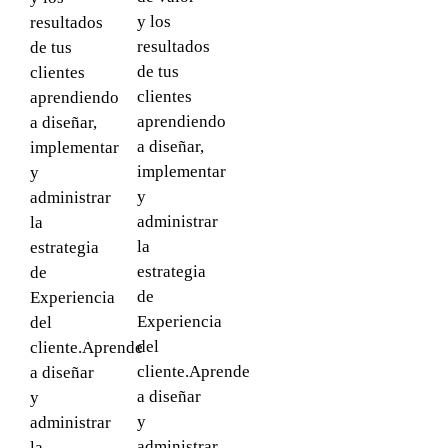
y los
resultados
resultados
de tus
de tus
clientes
clientes
aprendiendo
aprendiendo
a diseñar,
a diseñar,
implementar
implementar
y
y
administrar
administrar
la
la
estrategia
estrategia
de
de
Experiencia
Experiencia
del
del
cliente.Aprende
cliente.Aprende
a diseñar
a diseñar
y
y
administrar
administrar
la