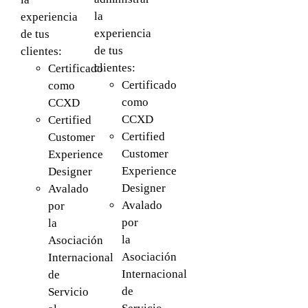
la
experiencia
experiencia
de tus
de tus
clientes:
clientes:
Certificado
Certificado
como
como
CCXD
CCXD
Certified
Certified
Customer
Customer
Experience
Experience
Designer
Designer
Avalado
Avalado
por
por
la
la
Asociación
Asociación
Internacional
Internacional
de
de
Servicio