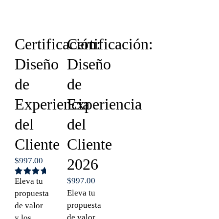
Certificación:
Certificación:
Diseño
Diseño
de
de
Experiencia
Experiencia
del
del
Cliente
Cliente
2026
$
997.00
$
997.00
Eleva tu
Valorado
con
4.75
Eleva tu
propuesta
de 5
propuesta
de valor
de valor
y los