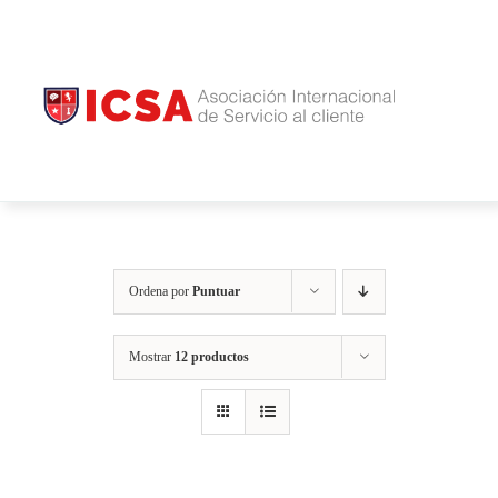
Saltar
INICIO
al
NOSOTROS
contenido
ICSA
U
BLOG
CONTACTO
Ordena por
Puntuar
Mostrar
12 productos