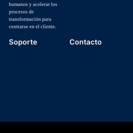
humanos y acelerar los
procesos de
transformación para
centrarse en el cliente.
Soporte
Contacto
Formulario Inscripción
+1 (809) 747-8809
Nosotros
info@icsalatinoamerica.or
Comunidad
Suscríbete a nuestra
ICSA U
asociación
Términos y condiciones
Suscríbete a nuestro
Política de Privacidad
canal de youtube
Contacto
visita mi LinkedIn