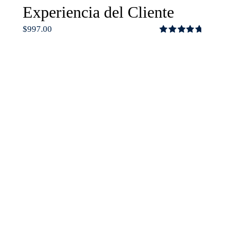
Experiencia del Cliente
$
997.00
Valorado
con
4.75
de
5