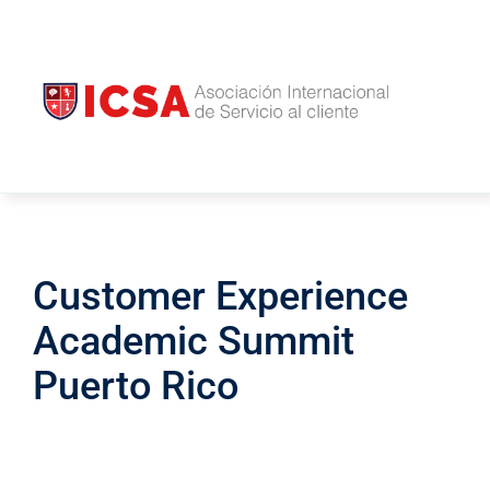
Saltar
INICIO
al
NOSOTROS
contenido
ICSA
U
BLOG
CONTACTO
Customer Experience
Academic Summit
Puerto Rico