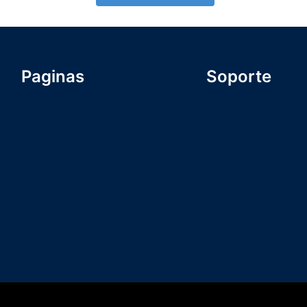
Paginas
Soporte
Formulario Inscripc
INICIO
Nosotros
NOSOTROS
Comunidad
ICSA U
ICSA U
BLOG
Términos y condicio
CONTACTO
Política de Privacid
Contacto