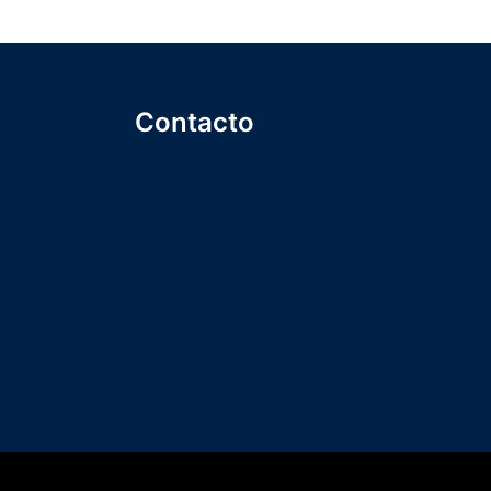
Contacto
ión
+1 (809) 747-8809
info@icsalatinoamerica.org
Suscríbete a nuestra asociación
Suscríbete a nuestro canal de
nes
youtube
ad
visita mi LinkedIn