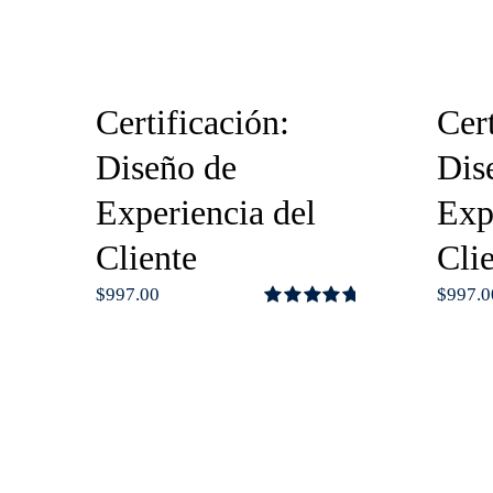
Certificación:
Cert
Diseño de
Dis
Experiencia del
Exp
Cliente
Cli
$
997.00
$
997.0
Valorado
con
4.75
de
5