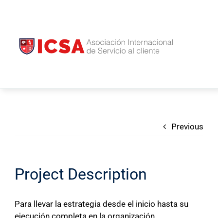
Saltar
INICIO
al
NOSOTROS
contenido
ICSA
U
BLOG
CONTACTO
Previous
Project Description
Para llevar la estrategia desde el inicio hasta su
ejecución completa en la organización.