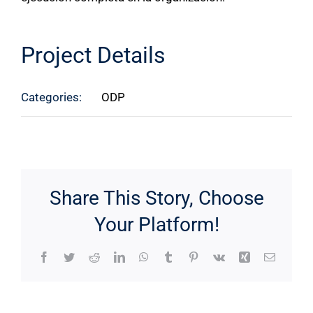
Project Details
Categories:
ODP
Share This Story, Choose
Your Platform!
Facebook
Twitter
Reddit
LinkedIn
WhatsApp
Tumblr
Pinterest
Vk
Xing
Correo
electrón