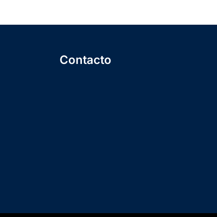
Contacto
ión
+1 (809) 747-8809
info@icsalatinoamerica.org
Suscríbete a nuestra
asociación
ones
Suscríbete a nuestro canal de
dad
youtube
visita mi LinkedIn