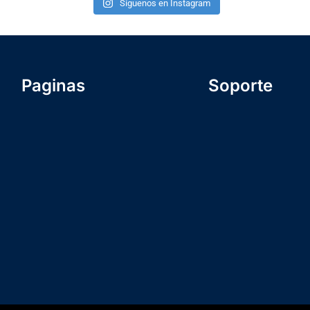
Síguenos en Instagram
Paginas
Soporte
Formulario Inscripc
INICIO
Nosotros
NOSOTROS
Comunidad
ICSA U
ICSA U
BLOG
Términos y condici
CONTACTO
Política de Privaci
Contacto