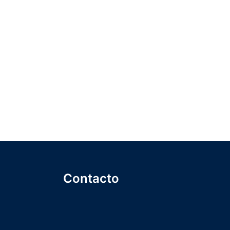
Contacto
ión
+1 (809) 747-8809
info@icsalatinoamerica.org
Suscríbete a nuestra asociación