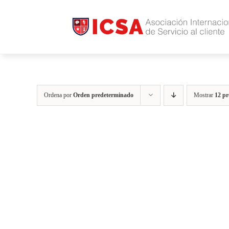
Saltar
al
contenido
Ordena por
Orden predeterminado
Mostrar
12 pr