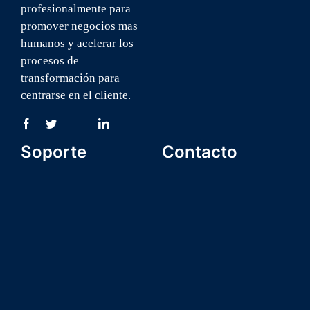
profesionalmente para
promover negocios mas
humanos y acelerar los
procesos de
transformación para
centrarse en el cliente.
Soporte
Contacto
Formulario Inscripción
+1 (809) 747-8809
Nosotros
info@icsalatinoamerica.
Comunidad
Suscríbete a nuestra
ICSA U
asociación
Términos y condiciones
Suscríbete a nuestro
Política de Privacidad
canal de youtube
Contacto
visita mi LinkedIn