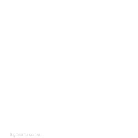
Suscríbete al
Newsletter
Para recibir ofertas exclusivas, noticias actualizadas y
los mejores consejos directamente en tu correo.