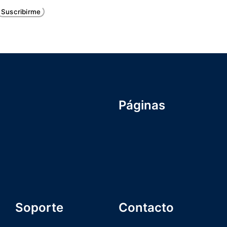
Suscribirme
Páginas
Início
Nosotros
ICSA U
Blog
Soporte
Contacto
Terminos y condiciones
+1 (809) 747 8809